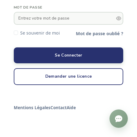
MOT DE PASSE
Se souvenir de moi
Mot de passe oublié ?
Se Connecter
Demander une licence
Mentions Légales
Contact
Aide
Assistant TCHOUSKOU
En ligne
Historique